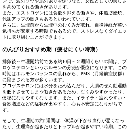
ンで、髪のツヤや肌の張りを保つなど、女性としての美しさ
を高めてくれる働きがあります。
また、エストロゲンには食欲を抑える働きや、体脂肪燃焼、
代謝アップの働きもあるといわれています。
さらに、生理前から生理中のむくみが取れ、自律神経が整い
気持ちが安定する時期でもあるので、ストレスなくダイエッ
トに取り組むことができます。
のんびりおすすめ期（痩せにくい時期）
排卵後～生理開始前である約10日～２週間くらいの間は、プ
ロゲステロンというホルモンの分泌が優位になります。この
時期はホルモンバランスの乱れから、PMS（月経前症候群）
に悩まされる方が多くいます。
プロゲステロンには水分をため込んだり、大腸のぜん動運動
を低下させてしまう働きがあるため、むくみやすかったり、
便秘になりやすくなります。また、イライラ・疲れやすい・
食欲増進などの症状が出やすく、心も不安定になりがちで
す。
そして、生理期の約1週間は、体温が下がり血行が悪くなっ
たり、生理痛が起きたりとトラブルが起きやすい時期。この