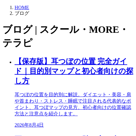
HOME
ブログ
ブログ | スクール・MORE・
テラピ
【保存版】耳つぼの位置 完全ガイ
ド｜目的別マップと初心者向けの探
し方
耳つぼの位置を目的別に解説。ダイエット・美容・肩
や首まわり・ストレス・睡眠で注目される代表的なポ
イント、耳つぼマップの見方、初心者向けの位置確認
方法と注意点を紹介します。
2026年8月4日