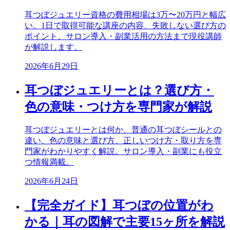
耳つぼジュエリー資格の費用相場は3万〜20万円と幅広
い。1日で取得可能な講座の内容、失敗しない選び方の
ポイント、サロン導入・副業活用の方法まで現役講師
が解説します。
2026年6月29日
耳つぼジュエリーとは？選び方・
色の意味・つけ方を専門家が解説
耳つぼジュエリーとは何か、普通の耳つぼシールとの
違い、色の意味と選び方、正しいつけ方・取り方を専
門家がわかりやすく解説。サロン導入・副業にも役立
つ情報満載。
2026年6月24日
【完全ガイド】耳つぼの位置がわ
かる｜耳の図解で主要15ヶ所を解説