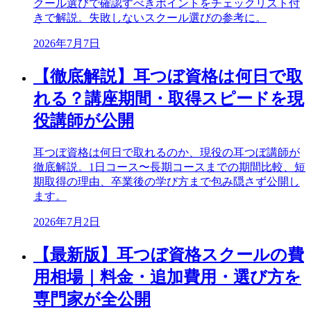
クール選びで確認すべきポイントをチェックリスト付
きで解説。失敗しないスクール選びの参考に。
2026年7月7日
【徹底解説】耳つぼ資格は何日で取
れる？講座期間・取得スピードを現
役講師が公開
耳つぼ資格は何日で取れるのか、現役の耳つぼ講師が
徹底解説。1日コース〜長期コースまでの期間比較、短
期取得の理由、卒業後の学び方まで包み隠さず公開し
ます。
2026年7月2日
【最新版】耳つぼ資格スクールの費
用相場｜料金・追加費用・選び方を
専門家が全公開