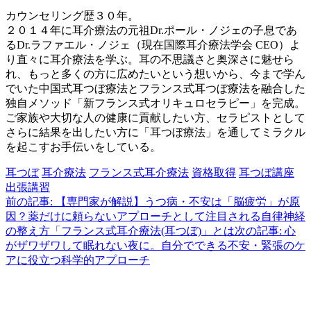
カウンセリング歴３０年。
２０１４年に耳介療法の元祖Dr.ポール・ノジェの子息であ
るDr.ラファエル・ノジェ（現在国際耳介療法学会 CEO）よ
り直々に耳介療法を学ぶ。耳の不思議さと奥深さに魅せら
れ、もっと多くの方に広めたいという想いから、今まで学ん
でいた中国式耳つぼ療法とフランス式耳つぼ療法を融合した
独自メソッド「新フランス式オリキュロセラピー」を完成。
ご家族や大切な人の健康に貢献したい方、セラピストとして
さらに結果を出したい方に「耳つぼ療法」を通してミラクル
を起こすお手伝いをしている。
耳つぼ
耳介療法
フランス式耳介療法
資格取得
耳つぼ講座
出張講習
前の記事: 【専門家が解説】うつ病・不安は「脳疲労」が原
因？薬だけに頼らないアプローチとして注目される自律神経
の整え方「フランス式耳介療法(耳つぼ)」とは
次の記事: 心
がザワザワして眠れない夜に。自分でできる不安・緊張のケ
アに役立つ科学的アプローチ