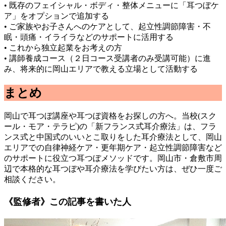
• 既存のフェイシャル・ボディ・整体メニューに「耳つぼケ
ア」をオプションで追加する
• ご家族やお子さんへのケアとして、起立性調節障害・不
眠・頭痛・イライラなどのサポートに活用する
• これから独立起業をお考えの方
• 講師養成コース（２日コース受講者のみ受講可能）に進
み、将来的に岡山エリアで教える立場として活動する
まとめ
岡山で耳つぼ講座や耳つぼ資格をお探しの方へ。当校(スク
ール・モア・テラピ)の「新フランス式耳介療法」は、フラ
ンス式と中国式のいいとこ取りをした耳介療法として、岡山
エリアでの自律神経ケア・更年期ケア・起立性調節障害など
のサポートに役立つ耳つぼメソッドです。岡山市・倉敷市周
辺で本格的な耳つぼや耳介療法を学びたい方は、ぜひ一度ご
相談ください。
《監修者》この記事を書いた人