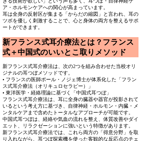
きる技術が欲しい」という声も多く、耳つぼ・自律神経ケ
ア・ホルモンケアへの関心が高まっています。
耳は全身の反射区が集まる「からだの縮図」と言われ、耳の
ツボを優しく刺激することで、心と身体の両方を整えるサポ
ートができます。
新フランス式耳介療法とは？フランス
式＋中国式のいいとこ取りメソッド
新フランス式耳介療法は、次の2つを組み合わせた当校オリ
ジナルの耳つぼメソッドです。
• フランスの医師ポール・ノジェ博士が体系化した「フラン
ス式耳介療法（オリキュロセラピー）」
• 東洋医学・経絡理論に基づく「中国式耳つぼ」
フランス式耳介療法は、耳に全身の臓器や器官が投影されて
いるという考え方に基づき、自律神経・ホルモン・内臓・メ
ンタルケアまで含めたトータルなアプローチが可能です。
中国式耳つぼは、経絡や気血の流れを整え、体質改善やダイ
エット、リラクゼーションに強いという特徴があります。
新フランス式耳介療法では、これら両方の「得意分野」を取
り入れながら、耳つぼ探索機を使った客観的な反応点のチェ