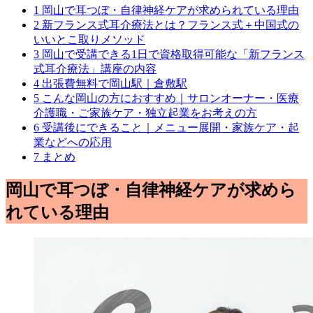
1
岡山で耳つぼ・自律神経ケアが求められている理由
2
新フランス式耳介療法とは？フランス式＋中国式の
いいとこ取りメソッド
3
岡山で受講できる1日で資格取得可能な「新フランス
式耳介療法」講座の内容
4
出張費無料で岡山駅｜倉敷駅
5
こんな岡山の方におすすめ｜サロンオーナー・医療
介護職・ご家族ケア・独立起業をお考えの方
6
受講後にできること｜メニュー展開・家族ケア・起
業などへの応用
7
まとめ
岡山で耳つぼ・自律神経ケアが求めら
れている理由