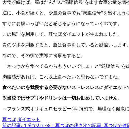
大食が続けば、脳はだんだん”満腹信号”を出す食事の量を増
逆に、小食が続くと、少量の食事でも”満腹信号”を出すよう
すぐにお腹いっぱいだと感じるようになっていくのです。
この原理を利用して、耳つぼダイエットが生まれました。
胃のツボを刺激すると、脳は食事をしていると勘違いします
なので、その後で実際に食事をすると、
「さっきから食べてるからもういいでしょ」と”満腹信号”を
満腹感があれば、これ以上食べたいと思わないですよね。
食べたいのを我慢する必要がないストレスレスにダイエット
※当校ではサプリやドリンクは一切お勧めしていません。
～フランス式オリキュロセラピー(耳つぼ)で、無理なく健康
耳つぼ
ダイエット
前の記事: １分でわかる！耳つぼの凄さ
次の記事: 耳つぼで健