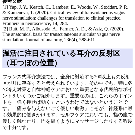
参考文献
[1] Yap, J. Y., Keatch, C., Lambert, E., Woods, W., Stoddart, P. R.,
& Kameneva, T. (2020). Critical review of transcutaneous vagus
nerve stimulation: challenges for translation to clinical practice.
Frontiers in neuroscience, 14, 284.
[2] Butt, M. F., Albusoda, A., Farmer, A. D., & Aziz, Q. (2020).
The anatomical basis for transcutaneous auricular vagus nerve
stimulation. Journal of anatomy, 236(4), 588-611.
温活に注目されている耳介の反射区
（耳つぼの位置）
フランス式耳介療法では、全身に対応する200以上もの反射
区が耳に存在すると考えられています。その中でも、特に冬
の冷え対策と自律神経ケアにおいて重要となる代表的なポイ
ントをいくつかご紹介します。重要なのは、これらのポイン
トを「強く押せば効く」というわけではないということで
す。「痛みを与えないごく優しい刺激」こそが、神経系に最
も効果的に働きかけます。セルフケアにおいても、指の腹で
優しく触れたり、円を描くようにマッサージしたりする程度
で十分です。