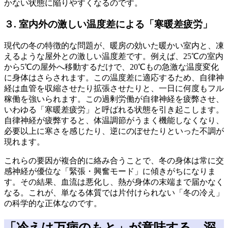
かない状態に陥りやすくなるのです。
３. 室内外の激しい温度差による「寒暖差疲労」
現代の冬の特徴的な問題が、暖房の効いた暖かい室内と、凍
えるような屋外との激しい温度差です。例えば、25℃の室内
から5℃の屋外へ移動するだけで、20℃もの急激な温度変化
に身体はさらされます。この温度差に適応するため、自律神
経は血管を収縮させたり拡張させたりと、一日に何度もフル
稼働を強いられます。この過剰労働が自律神経を疲弊させ、
いわゆる「寒暖差疲労」と呼ばれる状態を引き起こします。
自律神経が疲弊すると、体温調節がうまく機能しなくなり、
必要以上に寒さを感じたり、逆にのぼせたりといった不調が
現れます。
これらの要因が複合的に絡み合うことで、冬の身体は常に交
感神経が優位な「緊張・興奮モード」に傾きがちになりま
す。その結果、血流は悪化し、熱が身体の末端まで届かなく
なる。これが、単なる体質では片付けられない「冬の冷え」
の科学的な正体なのです。
「冷えは万病のもと」が意味する、深