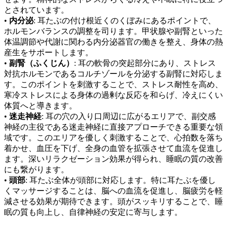
とされています。
•
内分泌
: 耳たぶの付け根近くのくぼみにあるポイントで、
ホルモンバランスの調整を司ります。甲状腺や副腎といった
体温調節や代謝に関わる内分泌器官の働きを整え、身体の熱
産生をサポートします。
•
副腎（ふくじん）
: 耳の軟骨の突起部分にあり、ストレス
対抗ホルモンであるコルチゾールを分泌する副腎に対応しま
す。このポイントを刺激することで、ストレス耐性を高め、
寒冷ストレスによる身体の過剰な反応を和らげ、冷えにくい
体質へと導きます。
•
迷走神経
: 耳の穴の入り口周辺に広がるエリアで、副交感
神経の主役である迷走神経に直接アプローチできる重要な領
域です。このエリアを優しく刺激することで、心拍数を落ち
着かせ、血圧を下げ、全身の血管を拡張させて血流を促進し
ます。深いリラクゼーション効果が得られ、睡眠の質の改善
にも繋がります。
•
頭部
: 耳たぶ全体が頭部に対応します。特に耳たぶを優し
くマッサージすることは、脳への血流を促進し、脳疲労を軽
減させる効果が期待できます。頭がスッキリすることで、睡
眠の質も向上し、自律神経の安定に寄与します。