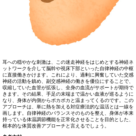
耳への穏やかな刺激は、この迷走神経をはじめとする神経ネ
ットワークを介して脳幹や視床下部といった自律神経の中枢
に直接働きかけます。これにより、過剰に興奮していた交感
神経の活動を鎮め、副交感神経の働きを優位にすることで、
収縮していた血管が拡張し、全身の血流がサポートが期待で
きます。その結果、手足の末端まで温かい血液が巡るように
なり、身体が内側からポカポカと温まってくるのです。この
アプローチは、単に熱を加える対症療法的な温活とは一線を
画します。自律神経のバランスそのものを整え、身体が本来
持っている体温調節機能を正常化させることを目的とした、
根本的な体質改善アプローチと言えるでしょう。