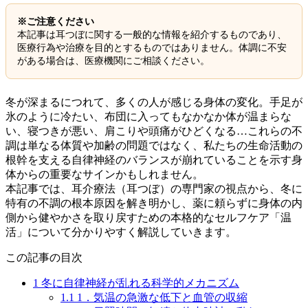
※ご注意ください
本記事は耳つぼに関する一般的な情報を紹介するものであり、
医療行為や治療を目的とするものではありません。体調に不安
がある場合は、医療機関にご相談ください。
冬が深まるにつれて、多くの人が感じる身体の変化。手足が
氷のように冷たい、布団に入ってもなかなか体が温まらな
い、寝つきが悪い、肩こりや頭痛がひどくなる…これらの不
調は単なる体質や加齢の問題ではなく、私たちの生命活動の
根幹を支える自律神経のバランスが崩れていることを示す身
体からの重要なサインかもしれません。
本記事では、耳介療法（耳つぼ）の専門家の視点から、冬に
特有の不調の根本原因を解き明かし、薬に頼らずに身体の内
側から健やかさを取り戻すための本格的なセルフケア「温
活」について分かりやすく解説していきます。
この記事の目次
1
冬に自律神経が乱れる科学的メカニズム
1.1
1．気温の急激な低下と血管の収縮