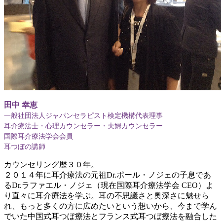
田中 幸恵
一般社団法人ジャパンセラピスト検定機構代表理事
耳介療法士・心理カウンセラー・夫婦カウンセラー
国際耳介療法学会会員
耳つぼの講師
カウンセリング歴３０年。
２０１４年に耳介療法の元祖Dr.ポール・ノジェの子息であ
るDr.ラファエル・ノジェ（現在国際耳介療法学会 CEO）よ
り直々に耳介療法を学ぶ。耳の不思議さと奥深さに魅せら
れ、もっと多くの方に広めたいという想いから、今まで学ん
でいた中国式耳つぼ療法とフランス式耳つぼ療法を融合した