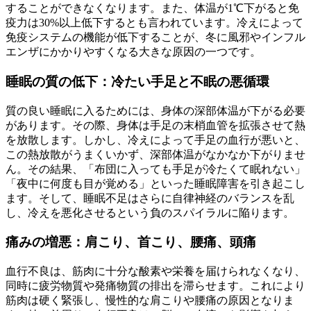
することができなくなります。また、体温が1℃下がると免
疫力は30%以上低下するとも言われています。冷えによって
免疫システムの機能が低下することが、冬に風邪やインフル
エンザにかかりやすくなる大きな原因の一つです。
睡眠の質の低下：冷たい手足と不眠の悪循環
質の良い睡眠に入るためには、身体の深部体温が下がる必要
があります。その際、身体は手足の末梢血管を拡張させて熱
を放散します。しかし、冷えによって手足の血行が悪いと、
この熱放散がうまくいかず、深部体温がなかなか下がりませ
ん。その結果、「布団に入っても手足が冷たくて眠れない」
「夜中に何度も目が覚める」といった睡眠障害を引き起こし
ます。そして、睡眠不足はさらに自律神経のバランスを乱
し、冷えを悪化させるという負のスパイラルに陥ります。
痛みの増悪：肩こり、首こり、腰痛、頭痛
血行不良は、筋肉に十分な酸素や栄養を届けられなくなり、
同時に疲労物質や発痛物質の排出を滞らせます。これにより
筋肉は硬く緊張し、慢性的な肩こりや腰痛の原因となりま