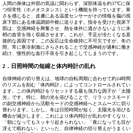
人間の身体は外部の気温に関わらず、深部体温を約37℃に保
つ恒常性（ホメオスタシス）という機能を持っています。寒
さを感じると、皮膚にある温度センサーがその情報を脳の視
床下部にある体温調節中枢に送ります。指令を受けた視床下
部は、交感神経を興奮させ、熱を体外に逃がさないように末
梢の血管を強く収縮させます。これが、手足が冷たくなる直
接的な原因です。この反応は生命維持に不可欠ですが、冬の
間、常に寒冷刺激にさらされることで交感神経が過剰に働き
続け、慢性的な血行不良を引き起こしてしまうのです。
2．日照時間の短縮と体内時計の乱れ
自律神経の切り替えは、地球の自転周期に合わせて約24時間
のリズムを刻む「体内時計」によってコントロールされてい
ます。この体内時計をリセットする最も強力な因子が「太陽
光」です。特に、朝の光を浴びることで、リラックスモード
の副交感神経から活動モードの交感神経へとスムーズに切り
替わります。しかし、冬は日照時間が短く、太陽光を浴びる
機会が減少します。これにより体内時計が乱れやすくなり、
「朝になってもスッキリ起きられない」「夜になっても目が
冴えて眠れない」といった、自律神経の切り替えがうまくい