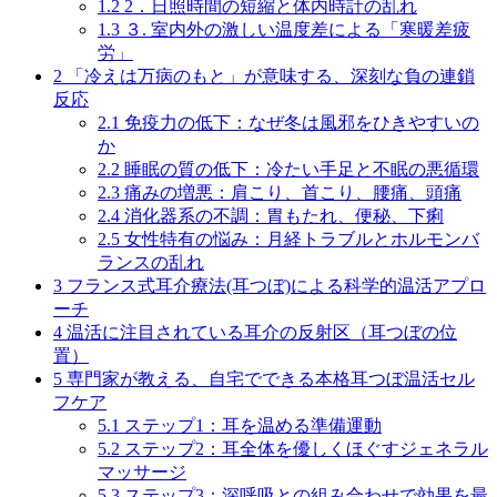
1.2
2．日照時間の短縮と体内時計の乱れ
1.3
３. 室内外の激しい温度差による「寒暖差疲
労」
2
「冷えは万病のもと」が意味する、深刻な負の連鎖
反応
2.1
免疫力の低下：なぜ冬は風邪をひきやすいの
か
2.2
睡眠の質の低下：冷たい手足と不眠の悪循環
2.3
痛みの増悪：肩こり、首こり、腰痛、頭痛
2.4
消化器系の不調：胃もたれ、便秘、下痢
2.5
女性特有の悩み：月経トラブルとホルモンバ
ランスの乱れ
3
フランス式耳介療法(耳つぼ)による科学的温活アプロ
ーチ
4
温活に注目されている耳介の反射区（耳つぼの位
置）
5
専門家が教える、自宅でできる本格耳つぼ温活セル
フケア
5.1
ステップ1：耳を温める準備運動
5.2
ステップ2：耳全体を優しくほぐすジェネラル
マッサージ
5.3
ステップ3：深呼吸との組み合わせで効果を最