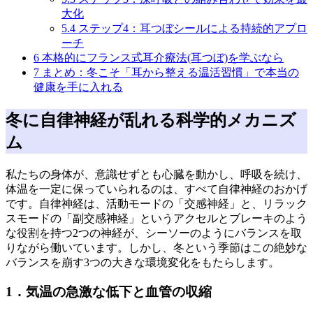
大化
5.4
ステップ4：耳つぼシールによる持続的アプロ
ーチ
6
本格的にフランス式耳介療法(耳つぼ)を学ぶなら
7
まとめ：冬こそ「耳から整える温活習慣」で本当の
健康を手に入れる
冬に自律神経が乱れる科学的メカニズ
ム
私たちの身体が、意識せずとも心臓を動かし、呼吸を続け、
体温を一定に保っていられるのは、すべて自律神経のおかげ
です。自律神経は、活動モードの「交感神経」と、リラック
スモードの「副交感神経」というアクセルとブレーキのよう
な役割を持つ2つの神経が、シーソーのようにバランスを取
りながら働いています。しかし、冬という季節はこの絶妙な
バランスを崩す3つの大きな環境変化をもたらします。
1．気温の急激な低下と血管の収縮