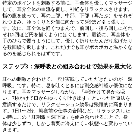
特定のポイントを刺激する前に、耳全体を優しくマッサージ
して、耳介全体の血流を促し、神経をリラックスさせます。
指の腹を使って、耳の上部、中部、下部（耳たぶ）をそれぞ
れつまみ、ゆっくりと外側に向かって5秒ほど引っ張りま
す。次に、耳全体を軽くつまんで、前回し・後ろ回しにそれ
ぞれ5回ほど円を描くようにほぐします。最後に、耳全体を
手のひらで覆うようにして、優しく折りたたんだり広げたり
を数回繰り返します。これだけでも耳がポカポカと温かくな
るのを感じられるはずです。
ステップ3：深呼吸との組み合わせで効果を最大化
耳への刺激と合わせて、ぜひ実践していただきたいのが「深
呼吸」です。特に、息を吐くときには副交感神経が優位にな
ります。耳をマッサージしながら、「4秒かけて鼻から吸
い、7秒かけて口からゆっくり吐き出す」といった呼吸法を
意識するだけで、リラクゼーション効果は飛躍的に高まりま
す。1日1〜2分、就寝前や仕事の合間など、リラックスした
い時にこの「耳刺激 × 深呼吸」を組み合わせることで、身
体は少しずつ、しかし着実に冷えにくい状態へと変わってい
きます。