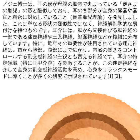
ノジェ博士は、耳の形が母親の胎内で丸まっている「逆さま
の胎児」の形と酷似しており、耳の各部分が全身の臓器や器
官と精密に対応していること（倒置胎児理論）を発見しまし
た。これは単なる形状の類似性ではなく、神経解剖学的な裏
付けを持つものです。耳介には、脳から直接伸びる脳神経の
一部である迷走神経や三叉神経、顔面神経などが複雑に分布
しています。特に、近年その重要性が注目されている迷走神
経は、首から胸部、腹部にまで広がり、内臓の働きをコント
ロールする副交感神経の主役とも言える神経です。耳介の特
定領域（特に耳甲介腔）を刺激することが、この迷走神経を
介して全身の副交感神経活動を高め、心身をリラックスモー
ドに導くことが多くの研究で示唆されています[1] [2]。