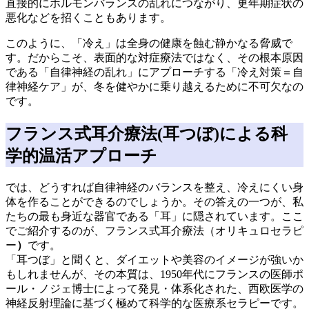
直接的にホルモンバランスの乱れにつながり、更年期症状の
悪化などを招くこともあります。
このように、「冷え」は全身の健康を蝕む静かなる脅威で
す。だからこそ、表面的な対症療法ではなく、その根本原因
である「自律神経の乱れ」にアプローチする「冷え対策＝自
律神経ケア」が、冬を健やかに乗り越えるために不可欠なの
です。
フランス式耳介療法(耳つぼ)による科
学的温活アプローチ
では、どうすれば自律神経のバランスを整え、冷えにくい身
体を作ることができるのでしょうか。その答えの一つが、私
たちの最も身近な器官である「耳」に隠されています。ここ
でご紹介するのが、フランス式耳介療法（オリキュロセラピ
ー
）
です。
「耳つぼ」と聞くと、ダイエットや美容のイメージが強いか
もしれませんが、その本質は、1950年代にフランスの医師ポ
ール・ノジェ博士によって発見・体系化された、西欧医学の
神経反射理論に基づく極めて科学的な医療系セラピーです。