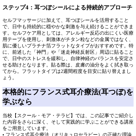
ステップ4：耳つぼシールによる持続的アプローチ
セルフマッサージに加えて、耳つぼシールを活用すること
で、日中も持続的に穏やかな刺激を与え続けることができま
す。セルフケア用としては、アレルギー反応の出にくい医療
用テープを使用し、刺激体がチタン粒などの金属ではなく、
肌に優しいプラチナ箔フラットなタイプがおすすめです。特
に、前述した「神門」や「迷走神経反射区」周辺に貼ること
で、日中のストレスを緩和し、自律神経のバランスを安定さ
せる助けとなります。貼る際は、皮膚の油分をよく拭き取っ
てから。フラットタイプは2週間程度を目安に貼り替えまし
ょう。
本格的にフランス式耳介療法(耳つぼ)を
学ぶなら
当校【スクール・モア・テラピ】では、この記事でご紹介し
た内容をさらに深く、そして実践的に学ぶことができる講座
をご用意しています。
• フランス式耳介療法（オリキュロセラピー）の正確な理論