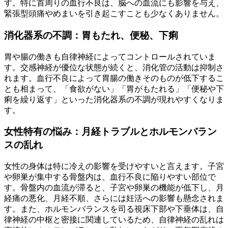
す。特に首周りの血行不良は、脳への血流にも影響を与え、
緊張型頭痛やめまいを引き起こすことも少なくありません。
消化器系の不調：胃もたれ、便秘、下痢
胃や腸の働きも自律神経によってコントロールされていま
す。交感神経が優位な状態が続くと、消化管の活動は抑制さ
れます。血行不良によって胃腸の働きそのものが低下するこ
とも相まって、「食欲がない」「胃がもたれる」「便秘や下
痢を繰り返す」といった消化器系の不調が現れやすくなりま
す。
女性特有の悩み：月経トラブルとホルモンバラン
スの乱れ
女性の身体は特に冷えの影響を受けやすいと言えます。子宮
や卵巣が集中する骨盤内は、血行不良に陥りやすい部位で
す。骨盤内の血流が滞ると、子宮や卵巣の機能が低下し、月
経痛の悪化、月経不順、さらには妊活への影響も懸念されま
す。また、ホルモンバランスを司る視床下部や下垂体は、自
律神経の中枢と密接に関連しているため、自律神経の乱れは