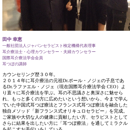
田中 幸恵
一般社団法人ジャパンセラピスト検定機構代表理事
耳介療法士・心理カウンセラー・夫婦カウンセラー
国際耳介療法学会会員
耳つぼの講師
カウンセリング歴３０年。
２０１４年に耳介療法の元祖Dr.ポール・ノジェの子息であ
るDr.ラファエル・ノジェ（現在国際耳介療法学会 CEO）よ
り直々に耳介療法を学ぶ。耳の不思議さと奥深さに魅せら
れ、もっと多くの方に広めたいという想いから、今まで学ん
でいた中国式耳つぼ療法とフランス式耳つぼ療法を融合した
独自メソッド「新フランス式オリキュロセラピー」を完成。
ご家族や大切な人の健康に貢献したい方、セラピストとして
さらに結果を出したい方に「耳つぼ療法」を通してミラクル
を起こすお手伝いをしている。