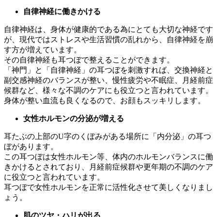
自律神経に働きかける
自律神経は、身体が健康的である為にとても大切な神経です
が、現代ではストレスや生活習慣の乱れから、自律神経を崩
す方が増えています。
その自律神経も耳つぼで整えることができます。
「神門」と「自律神経」の耳つぼを刺激すれば、交換神経と
副交感神経のバランスが整い、慢性疲労や不眠症、月経前症
候群など、様々な不調のケアにも役立つと言われています。
身体が整い血流も良くなるので、お顔もスッキリします。
女性ホルモンの分泌が増える
耳たぶの上部のU字のくぼみがある場所に「内分泌」の耳つ
ぼがあります。
この耳つぼは女性ホルモン等、体内のホルモンバランスに働
きかけるとされており、月経前症候群や更年期の不調のケア
に役立つと言われています。
耳つぼで女性ホルモンを正常に活性化させて美しくなりまし
ょう。
肌のツヤ・ハリが出る