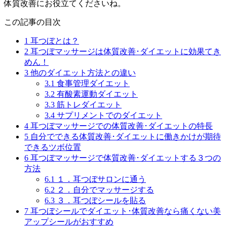
体質改善にお役立てくださいね。
この記事の目次
1
耳つぼとは？
2
耳つぼマッサージは体質改善･ダイエットに効果てき
めん！
3
他のダイエット方法との違い
3.1
食事管理ダイエット
3.2
有酸素運動ダイエット
3.3
筋トレダイエット
3.4
サプリメントでのダイエット
4
耳つぼマッサージでの体質改善･ダイエットの特長
5
自分でできる体質改善･ダイエットに働きかけが期待
できるツボ位置
6
耳つぼマッサージで体質改善･ダイエットする３つの
方法
6.1
１．耳つぼサロンに通う
6.2
２．自分でマッサージする
6.3
３．耳つぼシールを貼る
7
耳つぼシールでダイエット･体質改善なら痛くない美
アップシールがおすすめ