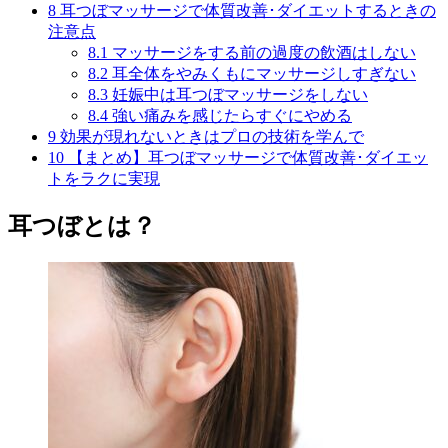
8
耳つぼマッサージで体質改善･ダイエットするときの
注意点
8.1
マッサージをする前の過度の飲酒はしない
8.2
耳全体をやみくもにマッサージしすぎない
8.3
妊娠中は耳つぼマッサージをしない
8.4
強い痛みを感じたらすぐにやめる
9
効果が現れないときはプロの技術を学んで
10
【まとめ】耳つぼマッサージで体質改善･ダイエッ
トをラクに実現
耳つぼとは？