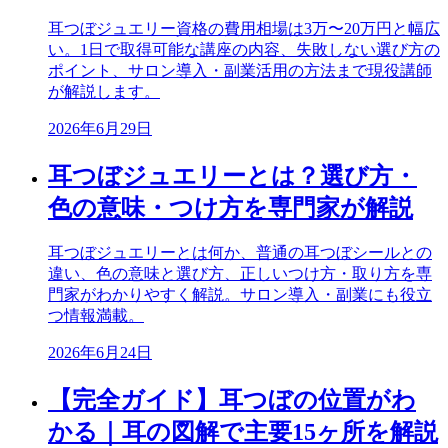
耳つぼジュエリー資格の費用相場は3万〜20万円と幅広
い。1日で取得可能な講座の内容、失敗しない選び方の
ポイント、サロン導入・副業活用の方法まで現役講師
が解説します。
2026年6月29日
耳つぼジュエリーとは？選び方・
色の意味・つけ方を専門家が解説
耳つぼジュエリーとは何か、普通の耳つぼシールとの
違い、色の意味と選び方、正しいつけ方・取り方を専
門家がわかりやすく解説。サロン導入・副業にも役立
つ情報満載。
2026年6月24日
【完全ガイド】耳つぼの位置がわ
かる｜耳の図解で主要15ヶ所を解説