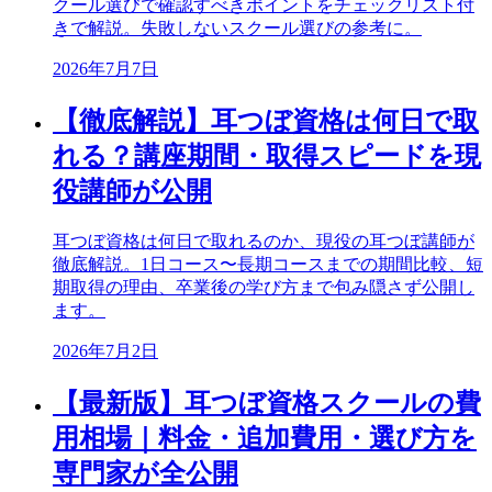
クール選びで確認すべきポイントをチェックリスト付
きで解説。失敗しないスクール選びの参考に。
2026年7月7日
【徹底解説】耳つぼ資格は何日で取
れる？講座期間・取得スピードを現
役講師が公開
耳つぼ資格は何日で取れるのか、現役の耳つぼ講師が
徹底解説。1日コース〜長期コースまでの期間比較、短
期取得の理由、卒業後の学び方まで包み隠さず公開し
ます。
2026年7月2日
【最新版】耳つぼ資格スクールの費
用相場｜料金・追加費用・選び方を
専門家が全公開