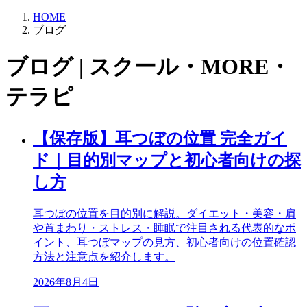
HOME
ブログ
ブログ | スクール・MORE・
テラピ
【保存版】耳つぼの位置 完全ガイ
ド｜目的別マップと初心者向けの探
し方
耳つぼの位置を目的別に解説。ダイエット・美容・肩
や首まわり・ストレス・睡眠で注目される代表的なポ
イント、耳つぼマップの見方、初心者向けの位置確認
方法と注意点を紹介します。
2026年8月4日