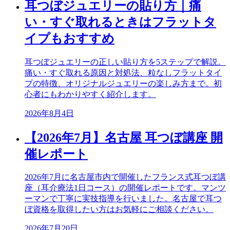
耳つぼジュエリーの貼り方｜痛
い・すぐ取れるときはフラットタ
イプもおすすめ
耳つぼジュエリーの正しい貼り方を5ステップで解説。
痛い・すぐ取れる原因と対処法、粒なしフラットタイ
プの特徴、オリジナルジュエリーの楽しみ方まで。初
心者にもわかりやすく紹介します。
2026年8月4日
【2026年7月】名古屋 耳つぼ講座 開
催レポート
2026年7月に名古屋市内で開催したフランス式耳つぼ講
座（耳介療法1日コース）の開催レポートです。マンツ
ーマンで丁寧に実技指導を行いました。名古屋で耳つ
ぼ資格を取得したい方はお気軽にご相談ください。
2026年7月20日