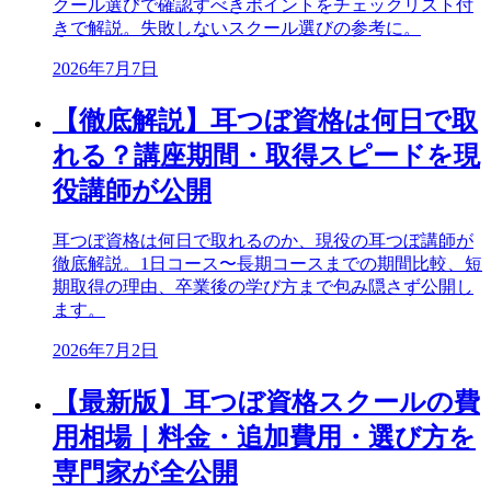
クール選びで確認すべきポイントをチェックリスト付
きで解説。失敗しないスクール選びの参考に。
2026年7月7日
【徹底解説】耳つぼ資格は何日で取
れる？講座期間・取得スピードを現
役講師が公開
耳つぼ資格は何日で取れるのか、現役の耳つぼ講師が
徹底解説。1日コース〜長期コースまでの期間比較、短
期取得の理由、卒業後の学び方まで包み隠さず公開し
ます。
2026年7月2日
【最新版】耳つぼ資格スクールの費
用相場｜料金・追加費用・選び方を
専門家が全公開