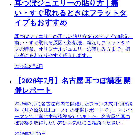
耳つぼジュエリーの貼り方｜痛
い・すぐ取れるときはフラットタ
イプもおすすめ
耳つぼジュエリーの正しい貼り方を5ステップで解説。
痛い・すぐ取れる原因と対処法、粒なしフラットタイ
プの特徴、オリジナルジュエリーの楽しみ方まで。初
心者にもわかりやすく紹介します。
2026年8月4日
【2026年7月】名古屋 耳つぼ講座 開
催レポート
2026年7月に名古屋市内で開催したフランス式耳つぼ講
座（耳介療法1日コース）の開催レポートです。マンツ
ーマンで丁寧に実技指導を行いました。名古屋で耳つ
ぼ資格を取得したい方はお気軽にご相談ください。
2026年7月20日