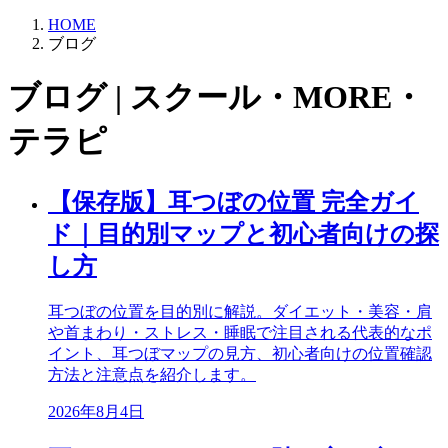
HOME
ブログ
ブログ | スクール・MORE・
テラピ
【保存版】耳つぼの位置 完全ガイ
ド｜目的別マップと初心者向けの探
し方
耳つぼの位置を目的別に解説。ダイエット・美容・肩
や首まわり・ストレス・睡眠で注目される代表的なポ
イント、耳つぼマップの見方、初心者向けの位置確認
方法と注意点を紹介します。
2026年8月4日