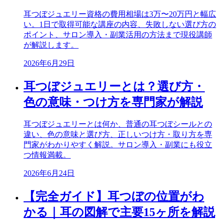
耳つぼジュエリー資格の費用相場は3万〜20万円と幅広
い。1日で取得可能な講座の内容、失敗しない選び方の
ポイント、サロン導入・副業活用の方法まで現役講師
が解説します。
2026年6月29日
耳つぼジュエリーとは？選び方・
色の意味・つけ方を専門家が解説
耳つぼジュエリーとは何か、普通の耳つぼシールとの
違い、色の意味と選び方、正しいつけ方・取り方を専
門家がわかりやすく解説。サロン導入・副業にも役立
つ情報満載。
2026年6月24日
【完全ガイド】耳つぼの位置がわ
かる｜耳の図解で主要15ヶ所を解説