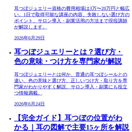
耳つぼジュエリー資格の費用相場は3万〜20万円と幅広
い。1日で取得可能な講座の内容、失敗しない選び方の
ポイント、サロン導入・副業活用の方法まで現役講師
が解説します。
2026年6月29日
耳つぼジュエリーとは？選び方・
色の意味・つけ方を専門家が解説
耳つぼジュエリーとは何か、普通の耳つぼシールとの
違い、色の意味と選び方、正しいつけ方・取り方を専
門家がわかりやすく解説。サロン導入・副業にも役立
つ情報満載。
2026年6月24日
【完全ガイド】耳つぼの位置がわ
かる｜耳の図解で主要15ヶ所を解説