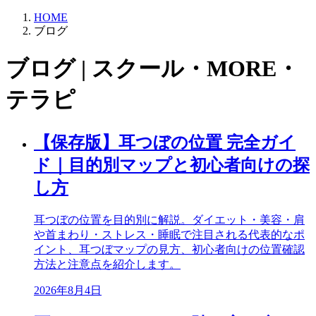
HOME
ブログ
ブログ | スクール・MORE・
テラピ
【保存版】耳つぼの位置 完全ガイ
ド｜目的別マップと初心者向けの探
し方
耳つぼの位置を目的別に解説。ダイエット・美容・肩
や首まわり・ストレス・睡眠で注目される代表的なポ
イント、耳つぼマップの見方、初心者向けの位置確認
方法と注意点を紹介します。
2026年8月4日