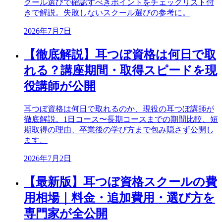
クール選びで確認すべきポイントをチェックリスト付
きで解説。失敗しないスクール選びの参考に。
2026年7月7日
【徹底解説】耳つぼ資格は何日で取
れる？講座期間・取得スピードを現
役講師が公開
耳つぼ資格は何日で取れるのか、現役の耳つぼ講師が
徹底解説。1日コース〜長期コースまでの期間比較、短
期取得の理由、卒業後の学び方まで包み隠さず公開し
ます。
2026年7月2日
【最新版】耳つぼ資格スクールの費
用相場｜料金・追加費用・選び方を
専門家が全公開