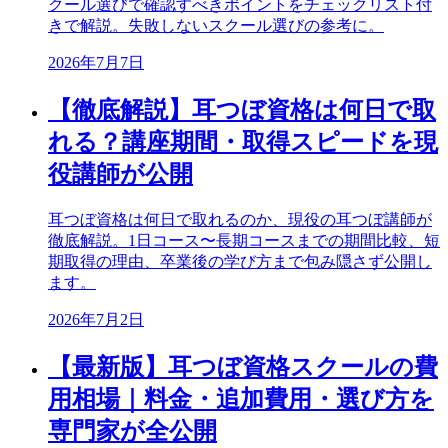
クール選びで確認すべきポイントをチェックリスト付
きで解説。失敗しないスクール選びの参考に。
2026年7月7日
【徹底解説】耳つぼ資格は何日で取
れる？講座期間・取得スピードを現
役講師が公開
耳つぼ資格は何日で取れるのか、現役の耳つぼ講師が
徹底解説。1日コース〜長期コースまでの期間比較、短
期取得の理由、卒業後の学び方まで包み隠さず公開し
ます。
2026年7月2日
【最新版】耳つぼ資格スクールの費
用相場｜料金・追加費用・選び方を
専門家が全公開