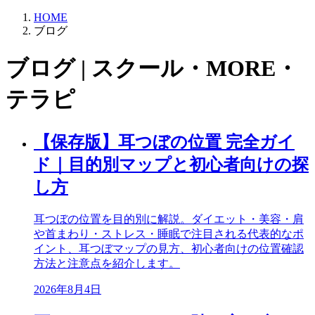
HOME
ブログ
ブログ | スクール・MORE・
テラピ
【保存版】耳つぼの位置 完全ガイ
ド｜目的別マップと初心者向けの探
し方
耳つぼの位置を目的別に解説。ダイエット・美容・肩
や首まわり・ストレス・睡眠で注目される代表的なポ
イント、耳つぼマップの見方、初心者向けの位置確認
方法と注意点を紹介します。
2026年8月4日