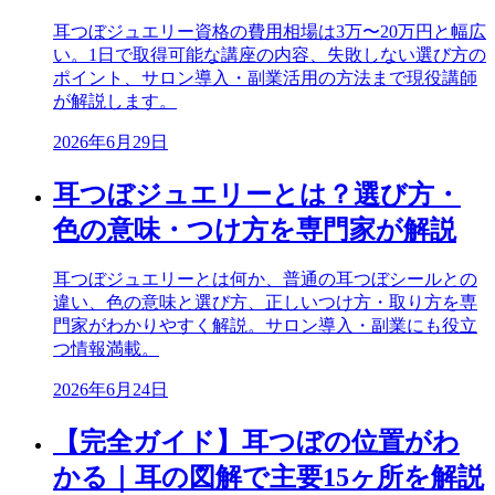
耳つぼジュエリー資格の費用相場は3万〜20万円と幅広
い。1日で取得可能な講座の内容、失敗しない選び方の
ポイント、サロン導入・副業活用の方法まで現役講師
が解説します。
2026年6月29日
耳つぼジュエリーとは？選び方・
色の意味・つけ方を専門家が解説
耳つぼジュエリーとは何か、普通の耳つぼシールとの
違い、色の意味と選び方、正しいつけ方・取り方を専
門家がわかりやすく解説。サロン導入・副業にも役立
つ情報満載。
2026年6月24日
【完全ガイド】耳つぼの位置がわ
かる｜耳の図解で主要15ヶ所を解説