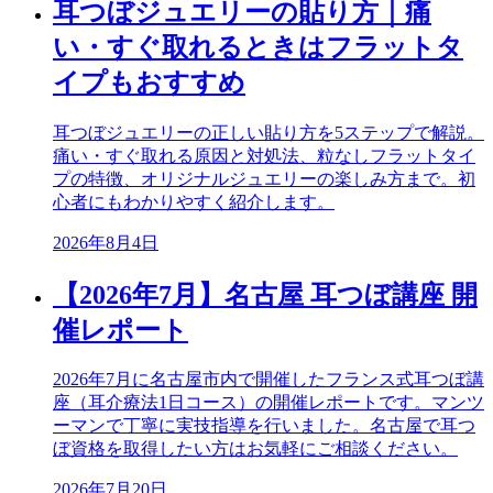
耳つぼジュエリーの貼り方｜痛
い・すぐ取れるときはフラットタ
イプもおすすめ
耳つぼジュエリーの正しい貼り方を5ステップで解説。
痛い・すぐ取れる原因と対処法、粒なしフラットタイ
プの特徴、オリジナルジュエリーの楽しみ方まで。初
心者にもわかりやすく紹介します。
2026年8月4日
【2026年7月】名古屋 耳つぼ講座 開
催レポート
2026年7月に名古屋市内で開催したフランス式耳つぼ講
座（耳介療法1日コース）の開催レポートです。マンツ
ーマンで丁寧に実技指導を行いました。名古屋で耳つ
ぼ資格を取得したい方はお気軽にご相談ください。
2026年7月20日