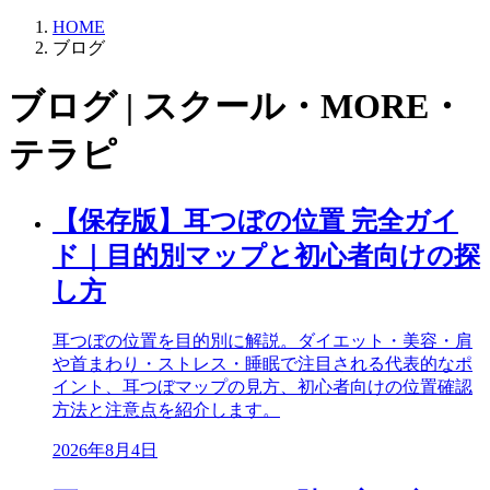
HOME
ブログ
ブログ | スクール・MORE・
テラピ
【保存版】耳つぼの位置 完全ガイ
ド｜目的別マップと初心者向けの探
し方
耳つぼの位置を目的別に解説。ダイエット・美容・肩
や首まわり・ストレス・睡眠で注目される代表的なポ
イント、耳つぼマップの見方、初心者向けの位置確認
方法と注意点を紹介します。
2026年8月4日