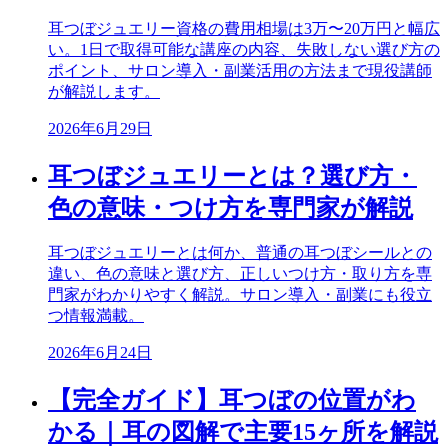
耳つぼジュエリー資格の費用相場は3万〜20万円と幅広
い。1日で取得可能な講座の内容、失敗しない選び方の
ポイント、サロン導入・副業活用の方法まで現役講師
が解説します。
2026年6月29日
耳つぼジュエリーとは？選び方・
色の意味・つけ方を専門家が解説
耳つぼジュエリーとは何か、普通の耳つぼシールとの
違い、色の意味と選び方、正しいつけ方・取り方を専
門家がわかりやすく解説。サロン導入・副業にも役立
つ情報満載。
2026年6月24日
【完全ガイド】耳つぼの位置がわ
かる｜耳の図解で主要15ヶ所を解説