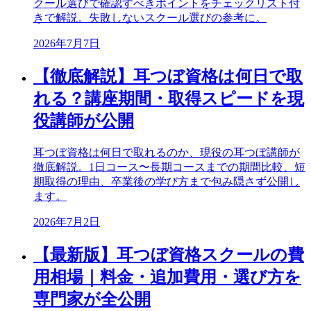
クール選びで確認すべきポイントをチェックリスト付
きで解説。失敗しないスクール選びの参考に。
2026年7月7日
【徹底解説】耳つぼ資格は何日で取
れる？講座期間・取得スピードを現
役講師が公開
耳つぼ資格は何日で取れるのか、現役の耳つぼ講師が
徹底解説。1日コース〜長期コースまでの期間比較、短
期取得の理由、卒業後の学び方まで包み隠さず公開し
ます。
2026年7月2日
【最新版】耳つぼ資格スクールの費
用相場｜料金・追加費用・選び方を
専門家が全公開