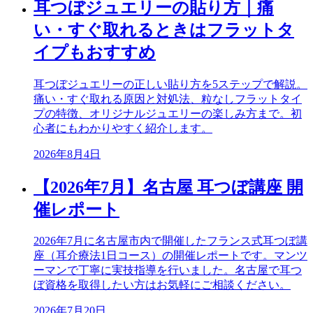
耳つぼジュエリーの貼り方｜痛
い・すぐ取れるときはフラットタ
イプもおすすめ
耳つぼジュエリーの正しい貼り方を5ステップで解説。
痛い・すぐ取れる原因と対処法、粒なしフラットタイ
プの特徴、オリジナルジュエリーの楽しみ方まで。初
心者にもわかりやすく紹介します。
2026年8月4日
【2026年7月】名古屋 耳つぼ講座 開
催レポート
2026年7月に名古屋市内で開催したフランス式耳つぼ講
座（耳介療法1日コース）の開催レポートです。マンツ
ーマンで丁寧に実技指導を行いました。名古屋で耳つ
ぼ資格を取得したい方はお気軽にご相談ください。
2026年7月20日