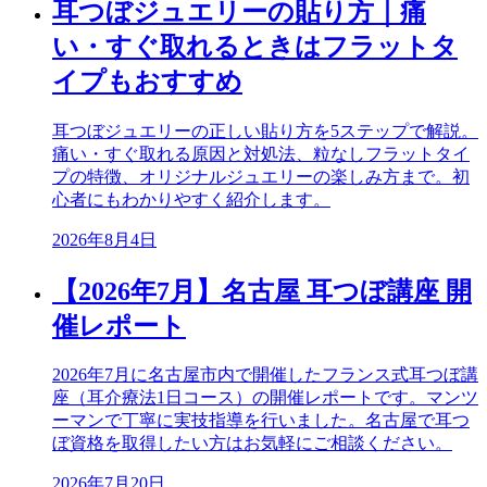
耳つぼジュエリーの貼り方｜痛
い・すぐ取れるときはフラットタ
イプもおすすめ
耳つぼジュエリーの正しい貼り方を5ステップで解説。
痛い・すぐ取れる原因と対処法、粒なしフラットタイ
プの特徴、オリジナルジュエリーの楽しみ方まで。初
心者にもわかりやすく紹介します。
2026年8月4日
【2026年7月】名古屋 耳つぼ講座 開
催レポート
2026年7月に名古屋市内で開催したフランス式耳つぼ講
座（耳介療法1日コース）の開催レポートです。マンツ
ーマンで丁寧に実技指導を行いました。名古屋で耳つ
ぼ資格を取得したい方はお気軽にご相談ください。
2026年7月20日