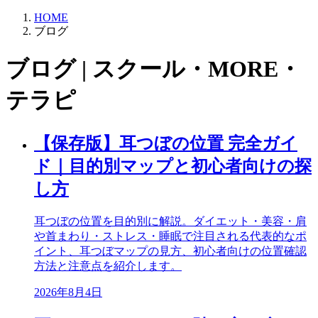
HOME
ブログ
ブログ | スクール・MORE・
テラピ
【保存版】耳つぼの位置 完全ガイ
ド｜目的別マップと初心者向けの探
し方
耳つぼの位置を目的別に解説。ダイエット・美容・肩
や首まわり・ストレス・睡眠で注目される代表的なポ
イント、耳つぼマップの見方、初心者向けの位置確認
方法と注意点を紹介します。
2026年8月4日