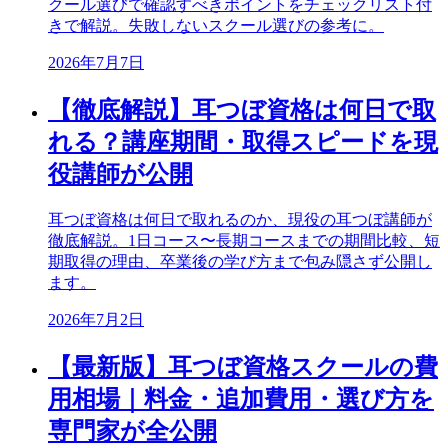
クール選びで確認すべきポイントをチェックリスト付
きで解説。失敗しないスクール選びの参考に。
2026年7月7日
【徹底解説】耳つぼ資格は何日で取
れる？講座期間・取得スピードを現
役講師が公開
耳つぼ資格は何日で取れるのか、現役の耳つぼ講師が
徹底解説。1日コース〜長期コースまでの期間比較、短
期取得の理由、卒業後の学び方まで包み隠さず公開し
ます。
2026年7月2日
【最新版】耳つぼ資格スクールの費
用相場｜料金・追加費用・選び方を
専門家が全公開