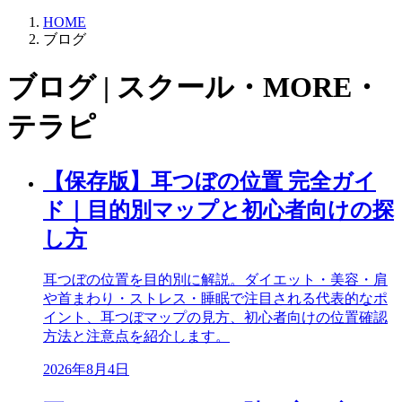
HOME
ブログ
ブログ | スクール・MORE・
テラピ
【保存版】耳つぼの位置 完全ガイ
ド｜目的別マップと初心者向けの探
し方
耳つぼの位置を目的別に解説。ダイエット・美容・肩
や首まわり・ストレス・睡眠で注目される代表的なポ
イント、耳つぼマップの見方、初心者向けの位置確認
方法と注意点を紹介します。
2026年8月4日