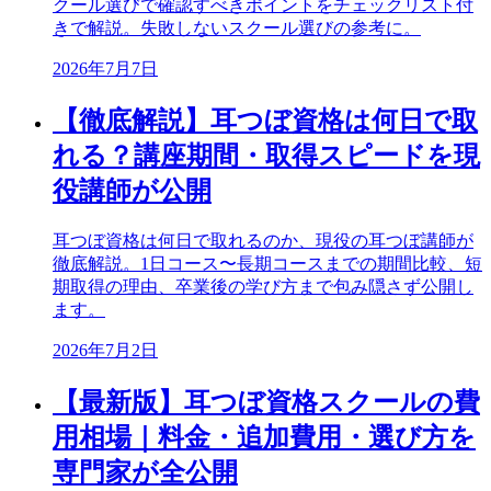
クール選びで確認すべきポイントをチェックリスト付
きで解説。失敗しないスクール選びの参考に。
2026年7月7日
【徹底解説】耳つぼ資格は何日で取
れる？講座期間・取得スピードを現
役講師が公開
耳つぼ資格は何日で取れるのか、現役の耳つぼ講師が
徹底解説。1日コース〜長期コースまでの期間比較、短
期取得の理由、卒業後の学び方まで包み隠さず公開し
ます。
2026年7月2日
【最新版】耳つぼ資格スクールの費
用相場｜料金・追加費用・選び方を
専門家が全公開