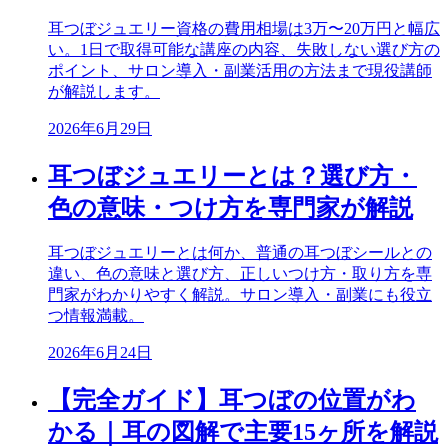
耳つぼジュエリー資格の費用相場は3万〜20万円と幅広
い。1日で取得可能な講座の内容、失敗しない選び方の
ポイント、サロン導入・副業活用の方法まで現役講師
が解説します。
2026年6月29日
耳つぼジュエリーとは？選び方・
色の意味・つけ方を専門家が解説
耳つぼジュエリーとは何か、普通の耳つぼシールとの
違い、色の意味と選び方、正しいつけ方・取り方を専
門家がわかりやすく解説。サロン導入・副業にも役立
つ情報満載。
2026年6月24日
【完全ガイド】耳つぼの位置がわ
かる｜耳の図解で主要15ヶ所を解説