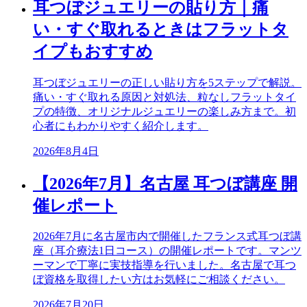
耳つぼジュエリーの貼り方｜痛
い・すぐ取れるときはフラットタ
イプもおすすめ
耳つぼジュエリーの正しい貼り方を5ステップで解説。
痛い・すぐ取れる原因と対処法、粒なしフラットタイ
プの特徴、オリジナルジュエリーの楽しみ方まで。初
心者にもわかりやすく紹介します。
2026年8月4日
【2026年7月】名古屋 耳つぼ講座 開
催レポート
2026年7月に名古屋市内で開催したフランス式耳つぼ講
座（耳介療法1日コース）の開催レポートです。マンツ
ーマンで丁寧に実技指導を行いました。名古屋で耳つ
ぼ資格を取得したい方はお気軽にご相談ください。
2026年7月20日