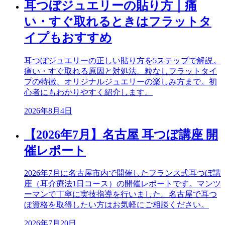
耳つぼジュエリーの貼り方｜痛
い・すぐ取れるときはフラットタ
イプもおすすめ
耳つぼジュエリーの正しい貼り方を5ステップで解説。
痛い・すぐ取れる原因と対処法、粒なしフラットタイ
プの特徴、オリジナルジュエリーの楽しみ方まで。初
心者にもわかりやすく紹介します。
2026年8月4日
【2026年7月】名古屋 耳つぼ講座 開
催レポート
2026年7月に名古屋市内で開催したフランス式耳つぼ講
座（耳介療法1日コース）の開催レポートです。マンツ
ーマンで丁寧に実技指導を行いました。名古屋で耳つ
ぼ資格を取得したい方はお気軽にご相談ください。
2026年7月20日