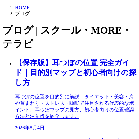
HOME
ブログ
ブログ | スクール・MORE・
テラピ
【保存版】耳つぼの位置 完全ガイ
ド｜目的別マップと初心者向けの探
し方
耳つぼの位置を目的別に解説。ダイエット・美容・肩
や首まわり・ストレス・睡眠で注目される代表的なポ
イント、耳つぼマップの見方、初心者向けの位置確認
方法と注意点を紹介します。
2026年8月4日