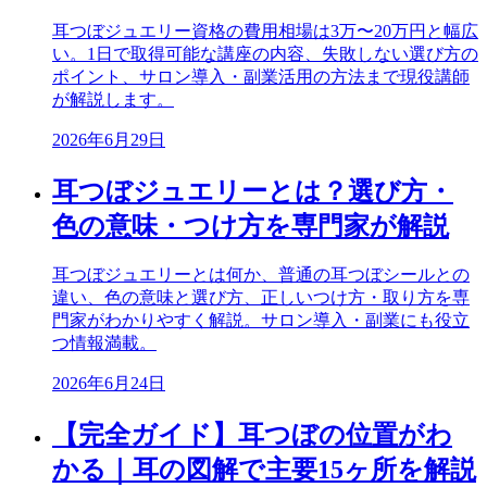
耳つぼジュエリー資格の費用相場は3万〜20万円と幅広
い。1日で取得可能な講座の内容、失敗しない選び方の
ポイント、サロン導入・副業活用の方法まで現役講師
が解説します。
2026年6月29日
耳つぼジュエリーとは？選び方・
色の意味・つけ方を専門家が解説
耳つぼジュエリーとは何か、普通の耳つぼシールとの
違い、色の意味と選び方、正しいつけ方・取り方を専
門家がわかりやすく解説。サロン導入・副業にも役立
つ情報満載。
2026年6月24日
【完全ガイド】耳つぼの位置がわ
かる｜耳の図解で主要15ヶ所を解説