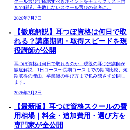
クール選びで確認すべきポイントをチェックリスト付
きで解説。失敗しないスクール選びの参考に。
2026年7月7日
【徹底解説】耳つぼ資格は何日で取
れる？講座期間・取得スピードを現
役講師が公開
耳つぼ資格は何日で取れるのか、現役の耳つぼ講師が
徹底解説。1日コース〜長期コースまでの期間比較、短
期取得の理由、卒業後の学び方まで包み隠さず公開し
ます。
2026年7月2日
【最新版】耳つぼ資格スクールの費
用相場｜料金・追加費用・選び方を
専門家が全公開