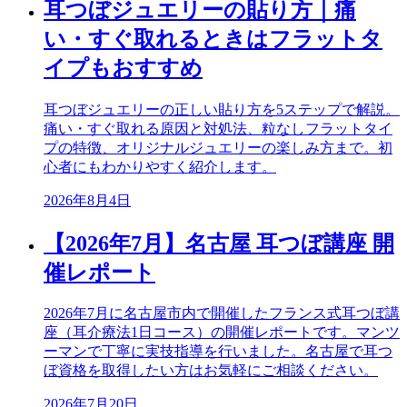
耳つぼジュエリーの貼り方｜痛
い・すぐ取れるときはフラットタ
イプもおすすめ
耳つぼジュエリーの正しい貼り方を5ステップで解説。
痛い・すぐ取れる原因と対処法、粒なしフラットタイ
プの特徴、オリジナルジュエリーの楽しみ方まで。初
心者にもわかりやすく紹介します。
2026年8月4日
【2026年7月】名古屋 耳つぼ講座 開
催レポート
2026年7月に名古屋市内で開催したフランス式耳つぼ講
座（耳介療法1日コース）の開催レポートです。マンツ
ーマンで丁寧に実技指導を行いました。名古屋で耳つ
ぼ資格を取得したい方はお気軽にご相談ください。
2026年7月20日