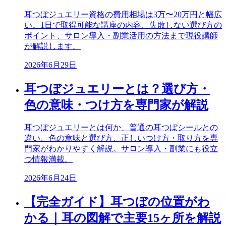
耳つぼジュエリー資格の費用相場は3万〜20万円と幅広
い。1日で取得可能な講座の内容、失敗しない選び方の
ポイント、サロン導入・副業活用の方法まで現役講師
が解説します。
2026年6月29日
耳つぼジュエリーとは？選び方・
色の意味・つけ方を専門家が解説
耳つぼジュエリーとは何か、普通の耳つぼシールとの
違い、色の意味と選び方、正しいつけ方・取り方を専
門家がわかりやすく解説。サロン導入・副業にも役立
つ情報満載。
2026年6月24日
【完全ガイド】耳つぼの位置がわ
かる｜耳の図解で主要15ヶ所を解説