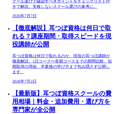
クール選びで確認すべきポイントをチェックリスト付
きで解説。失敗しないスクール選びの参考に。
2026年7月7日
【徹底解説】耳つぼ資格は何日で取
れる？講座期間・取得スピードを現
役講師が公開
耳つぼ資格は何日で取れるのか、現役の耳つぼ講師が
徹底解説。1日コース〜長期コースまでの期間比較、短
期取得の理由、卒業後の学び方まで包み隠さず公開し
ます。
2026年7月2日
【最新版】耳つぼ資格スクールの費
用相場｜料金・追加費用・選び方を
専門家が全公開