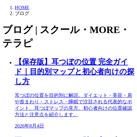
HOME
ブログ
ブログ | スクール・MORE・
テラピ
【保存版】耳つぼの位置 完全ガイ
ド｜目的別マップと初心者向けの探
し方
耳つぼの位置を目的別に解説。ダイエット・美容・肩
や首まわり・ストレス・睡眠で注目される代表的なポ
イント、耳つぼマップの見方、初心者向けの位置確認
方法と注意点を紹介します。
2026年8月4日