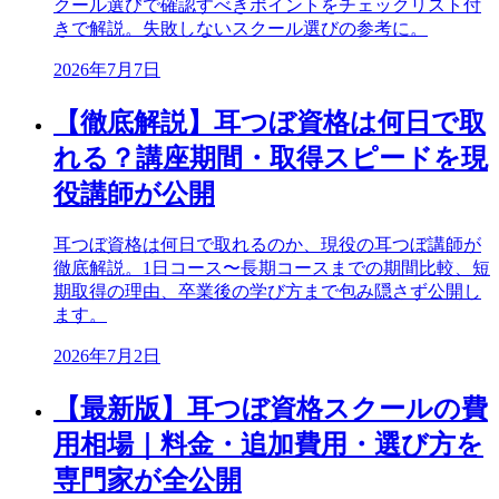
クール選びで確認すべきポイントをチェックリスト付
きで解説。失敗しないスクール選びの参考に。
2026年7月7日
【徹底解説】耳つぼ資格は何日で取
れる？講座期間・取得スピードを現
役講師が公開
耳つぼ資格は何日で取れるのか、現役の耳つぼ講師が
徹底解説。1日コース〜長期コースまでの期間比較、短
期取得の理由、卒業後の学び方まで包み隠さず公開し
ます。
2026年7月2日
【最新版】耳つぼ資格スクールの費
用相場｜料金・追加費用・選び方を
専門家が全公開