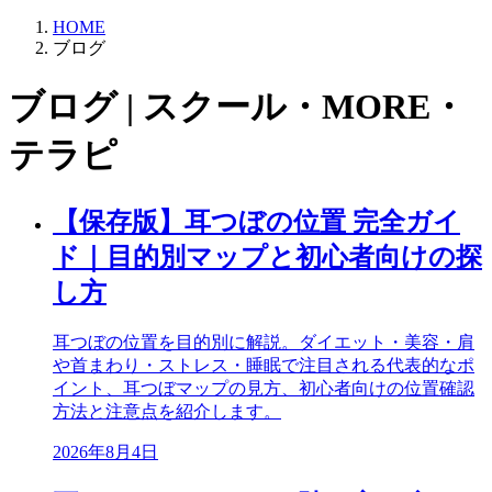
HOME
ブログ
ブログ | スクール・MORE・
テラピ
【保存版】耳つぼの位置 完全ガイ
ド｜目的別マップと初心者向けの探
し方
耳つぼの位置を目的別に解説。ダイエット・美容・肩
や首まわり・ストレス・睡眠で注目される代表的なポ
イント、耳つぼマップの見方、初心者向けの位置確認
方法と注意点を紹介します。
2026年8月4日