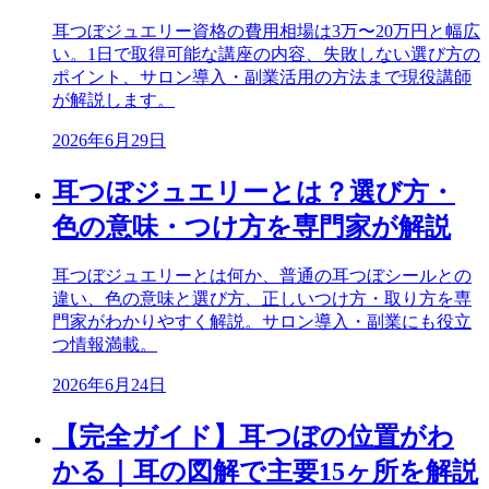
耳つぼジュエリー資格の費用相場は3万〜20万円と幅広
い。1日で取得可能な講座の内容、失敗しない選び方の
ポイント、サロン導入・副業活用の方法まで現役講師
が解説します。
2026年6月29日
耳つぼジュエリーとは？選び方・
色の意味・つけ方を専門家が解説
耳つぼジュエリーとは何か、普通の耳つぼシールとの
違い、色の意味と選び方、正しいつけ方・取り方を専
門家がわかりやすく解説。サロン導入・副業にも役立
つ情報満載。
2026年6月24日
【完全ガイド】耳つぼの位置がわ
かる｜耳の図解で主要15ヶ所を解説