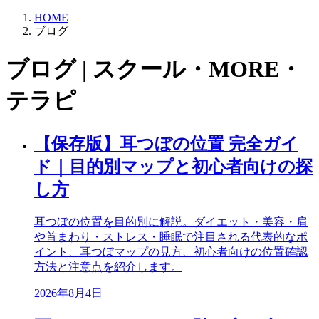
HOME
ブログ
ブログ | スクール・MORE・
テラピ
【保存版】耳つぼの位置 完全ガイ
ド｜目的別マップと初心者向けの探
し方
耳つぼの位置を目的別に解説。ダイエット・美容・肩
や首まわり・ストレス・睡眠で注目される代表的なポ
イント、耳つぼマップの見方、初心者向けの位置確認
方法と注意点を紹介します。
2026年8月4日