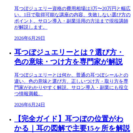
耳つぼジュエリー資格の費用相場は3万〜20万円と幅広
い。1日で取得可能な講座の内容、失敗しない選び方の
ポイント、サロン導入・副業活用の方法まで現役講師
が解説します。
2026年6月29日
耳つぼジュエリーとは？選び方・
色の意味・つけ方を専門家が解説
耳つぼジュエリーとは何か、普通の耳つぼシールとの
違い、色の意味と選び方、正しいつけ方・取り方を専
門家がわかりやすく解説。サロン導入・副業にも役立
つ情報満載。
2026年6月24日
【完全ガイド】耳つぼの位置がわ
かる｜耳の図解で主要15ヶ所を解説