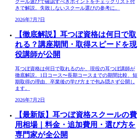
クール選びで確認すべきポイントをチェックリスト付
きで解説。失敗しないスクール選びの参考に。
2026年7月7日
【徹底解説】耳つぼ資格は何日で取
れる？講座期間・取得スピードを現
役講師が公開
耳つぼ資格は何日で取れるのか、現役の耳つぼ講師が
徹底解説。1日コース〜長期コースまでの期間比較、短
期取得の理由、卒業後の学び方まで包み隠さず公開し
ます。
2026年7月2日
【最新版】耳つぼ資格スクールの費
用相場｜料金・追加費用・選び方を
専門家が全公開