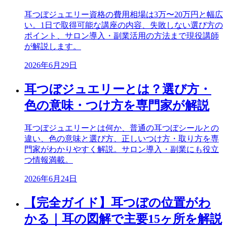
耳つぼジュエリー資格の費用相場は3万〜20万円と幅広
い。1日で取得可能な講座の内容、失敗しない選び方の
ポイント、サロン導入・副業活用の方法まで現役講師
が解説します。
2026年6月29日
耳つぼジュエリーとは？選び方・
色の意味・つけ方を専門家が解説
耳つぼジュエリーとは何か、普通の耳つぼシールとの
違い、色の意味と選び方、正しいつけ方・取り方を専
門家がわかりやすく解説。サロン導入・副業にも役立
つ情報満載。
2026年6月24日
【完全ガイド】耳つぼの位置がわ
かる｜耳の図解で主要15ヶ所を解説