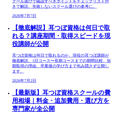
クール選びで確認すべきポイントをチェックリスト付
きで解説。失敗しないスクール選びの参考に。
2026年7月7日
【徹底解説】耳つぼ資格は何日で取
れる？講座期間・取得スピードを現
役講師が公開
耳つぼ資格は何日で取れるのか、現役の耳つぼ講師が
徹底解説。1日コース〜長期コースまでの期間比較、短
期取得の理由、卒業後の学び方まで包み隠さず公開し
ます。
2026年7月2日
【最新版】耳つぼ資格スクールの費
用相場｜料金・追加費用・選び方を
専門家が全公開