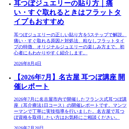
耳つぼジュエリーの貼り方｜痛
い・すぐ取れるときはフラットタ
イプもおすすめ
耳つぼジュエリーの正しい貼り方を5ステップで解説。
痛い・すぐ取れる原因と対処法、粒なしフラットタイ
プの特徴、オリジナルジュエリーの楽しみ方まで。初
心者にもわかりやすく紹介します。
2026年8月4日
【2026年7月】名古屋 耳つぼ講座 開
催レポート
2026年7月に名古屋市内で開催したフランス式耳つぼ講
座（耳介療法1日コース）の開催レポートです。マンツ
ーマンで丁寧に実技指導を行いました。名古屋で耳つ
ぼ資格を取得したい方はお気軽にご相談ください。
2026年7月20日