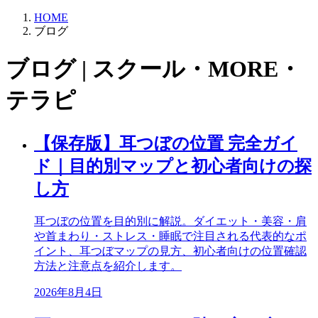
HOME
ブログ
ブログ | スクール・MORE・
テラピ
【保存版】耳つぼの位置 完全ガイ
ド｜目的別マップと初心者向けの探
し方
耳つぼの位置を目的別に解説。ダイエット・美容・肩
や首まわり・ストレス・睡眠で注目される代表的なポ
イント、耳つぼマップの見方、初心者向けの位置確認
方法と注意点を紹介します。
2026年8月4日