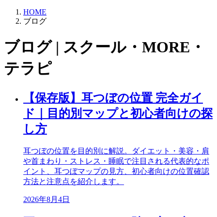
HOME
ブログ
ブログ | スクール・MORE・
テラピ
【保存版】耳つぼの位置 完全ガイ
ド｜目的別マップと初心者向けの探
し方
耳つぼの位置を目的別に解説。ダイエット・美容・肩
や首まわり・ストレス・睡眠で注目される代表的なポ
イント、耳つぼマップの見方、初心者向けの位置確認
方法と注意点を紹介します。
2026年8月4日