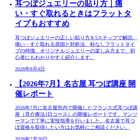
耳つぼジュエリーの貼り方｜痛
い・すぐ取れるときはフラットタ
イプもおすすめ
耳つぼジュエリーの正しい貼り方を5ステップで解説。
痛い・すぐ取れる原因と対処法、粒なしフラットタイ
プの特徴、オリジナルジュエリーの楽しみ方まで。初
心者にもわかりやすく紹介します。
2026年8月4日
【2026年7月】名古屋 耳つぼ講座 開
催レポート
2026年7月に名古屋市内で開催したフランス式耳つぼ講
座（耳介療法1日コース）の開催レポートです。マンツ
ーマンで丁寧に実技指導を行いました。名古屋で耳つ
ぼ資格を取得したい方はお気軽にご相談ください。
2026年7月20日