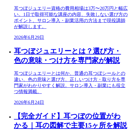
耳つぼジュエリー資格の費用相場は3万〜20万円と幅広
い。1日で取得可能な講座の内容、失敗しない選び方の
ポイント、サロン導入・副業活用の方法まで現役講師
が解説します。
2026年6月29日
耳つぼジュエリーとは？選び方・
色の意味・つけ方を専門家が解説
耳つぼジュエリーとは何か、普通の耳つぼシールとの
違い、色の意味と選び方、正しいつけ方・取り方を専
門家がわかりやすく解説。サロン導入・副業にも役立
つ情報満載。
2026年6月24日
【完全ガイド】耳つぼの位置がわ
かる｜耳の図解で主要15ヶ所を解説