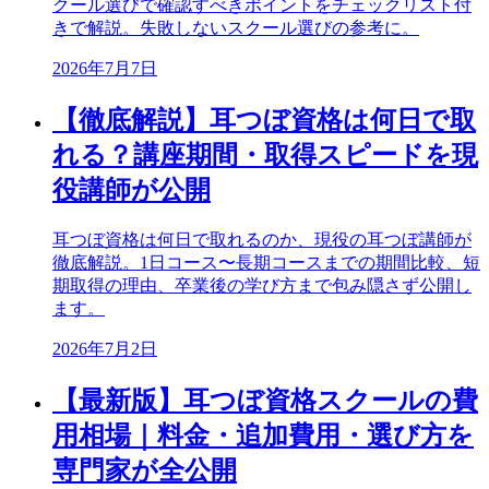
クール選びで確認すべきポイントをチェックリスト付
きで解説。失敗しないスクール選びの参考に。
2026年7月7日
【徹底解説】耳つぼ資格は何日で取
れる？講座期間・取得スピードを現
役講師が公開
耳つぼ資格は何日で取れるのか、現役の耳つぼ講師が
徹底解説。1日コース〜長期コースまでの期間比較、短
期取得の理由、卒業後の学び方まで包み隠さず公開し
ます。
2026年7月2日
【最新版】耳つぼ資格スクールの費
用相場｜料金・追加費用・選び方を
専門家が全公開