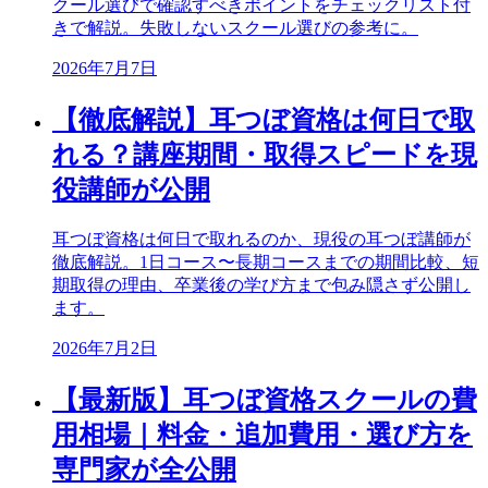
クール選びで確認すべきポイントをチェックリスト付
きで解説。失敗しないスクール選びの参考に。
2026年7月7日
【徹底解説】耳つぼ資格は何日で取
れる？講座期間・取得スピードを現
役講師が公開
耳つぼ資格は何日で取れるのか、現役の耳つぼ講師が
徹底解説。1日コース〜長期コースまでの期間比較、短
期取得の理由、卒業後の学び方まで包み隠さず公開し
ます。
2026年7月2日
【最新版】耳つぼ資格スクールの費
用相場｜料金・追加費用・選び方を
専門家が全公開