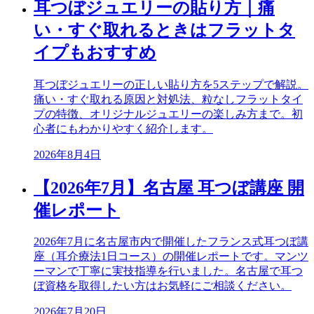
耳つぼジュエリーの貼り方｜痛
い・すぐ取れるときはフラットタ
イプもおすすめ
耳つぼジュエリーの正しい貼り方を5ステップで解説。
痛い・すぐ取れる原因と対処法、粒なしフラットタイ
プの特徴、オリジナルジュエリーの楽しみ方まで。初
心者にもわかりやすく紹介します。
2026年8月4日
【2026年7月】名古屋 耳つぼ講座 開
催レポート
2026年7月に名古屋市内で開催したフランス式耳つぼ講
座（耳介療法1日コース）の開催レポートです。マンツ
ーマンで丁寧に実技指導を行いました。名古屋で耳つ
ぼ資格を取得したい方はお気軽にご相談ください。
2026年7月20日