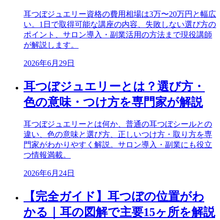
耳つぼジュエリー資格の費用相場は3万〜20万円と幅広
い。1日で取得可能な講座の内容、失敗しない選び方の
ポイント、サロン導入・副業活用の方法まで現役講師
が解説します。
2026年6月29日
耳つぼジュエリーとは？選び方・
色の意味・つけ方を専門家が解説
耳つぼジュエリーとは何か、普通の耳つぼシールとの
違い、色の意味と選び方、正しいつけ方・取り方を専
門家がわかりやすく解説。サロン導入・副業にも役立
つ情報満載。
2026年6月24日
【完全ガイド】耳つぼの位置がわ
かる｜耳の図解で主要15ヶ所を解説