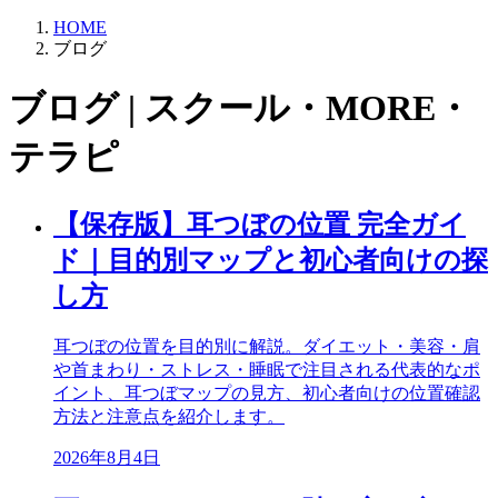
HOME
ブログ
ブログ | スクール・MORE・
テラピ
【保存版】耳つぼの位置 完全ガイ
ド｜目的別マップと初心者向けの探
し方
耳つぼの位置を目的別に解説。ダイエット・美容・肩
や首まわり・ストレス・睡眠で注目される代表的なポ
イント、耳つぼマップの見方、初心者向けの位置確認
方法と注意点を紹介します。
2026年8月4日