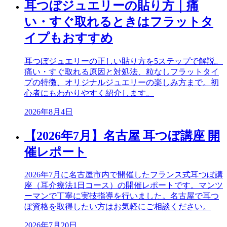
耳つぼジュエリーの貼り方｜痛
い・すぐ取れるときはフラットタ
イプもおすすめ
耳つぼジュエリーの正しい貼り方を5ステップで解説。
痛い・すぐ取れる原因と対処法、粒なしフラットタイ
プの特徴、オリジナルジュエリーの楽しみ方まで。初
心者にもわかりやすく紹介します。
2026年8月4日
【2026年7月】名古屋 耳つぼ講座 開
催レポート
2026年7月に名古屋市内で開催したフランス式耳つぼ講
座（耳介療法1日コース）の開催レポートです。マンツ
ーマンで丁寧に実技指導を行いました。名古屋で耳つ
ぼ資格を取得したい方はお気軽にご相談ください。
2026年7月20日