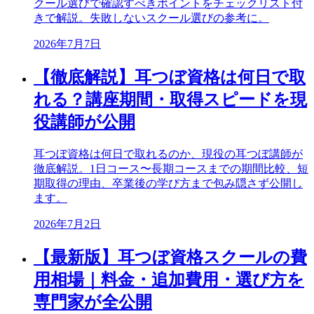
クール選びで確認すべきポイントをチェックリスト付
きで解説。失敗しないスクール選びの参考に。
2026年7月7日
【徹底解説】耳つぼ資格は何日で取
れる？講座期間・取得スピードを現
役講師が公開
耳つぼ資格は何日で取れるのか、現役の耳つぼ講師が
徹底解説。1日コース〜長期コースまでの期間比較、短
期取得の理由、卒業後の学び方まで包み隠さず公開し
ます。
2026年7月2日
【最新版】耳つぼ資格スクールの費
用相場｜料金・追加費用・選び方を
専門家が全公開