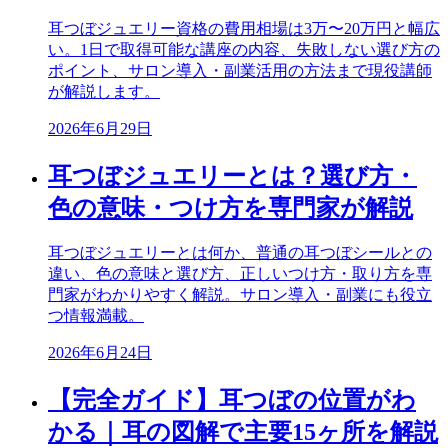
耳つぼジュエリー資格の費用相場は3万〜20万円と幅広
い。1日で取得可能な講座の内容、失敗しない選び方の
ポイント、サロン導入・副業活用の方法まで現役講師
が解説します。
2026年6月29日
耳つぼジュエリーとは？選び方・
色の意味・つけ方を専門家が解説
耳つぼジュエリーとは何か、普通の耳つぼシールとの
違い、色の意味と選び方、正しいつけ方・取り方を専
門家がわかりやすく解説。サロン導入・副業にも役立
つ情報満載。
2026年6月24日
【完全ガイド】耳つぼの位置がわ
かる｜耳の図解で主要15ヶ所を解説