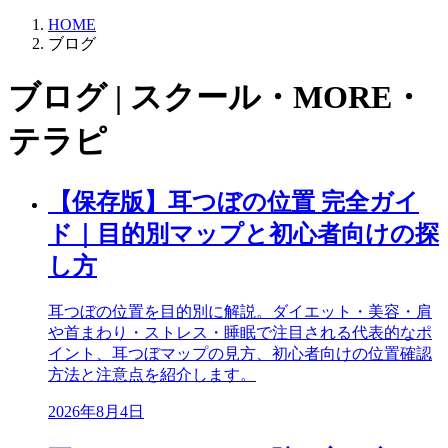
HOME
ブログ
ブログ | スクール・MORE・
テラピ
【保存版】耳つぼの位置 完全ガイ
ド｜目的別マップと初心者向けの探
し方
耳つぼの位置を目的別に解説。ダイエット・美容・肩
や首まわり・ストレス・睡眠で注目される代表的なポ
イント、耳つぼマップの見方、初心者向けの位置確認
方法と注意点を紹介します。
2026年8月4日