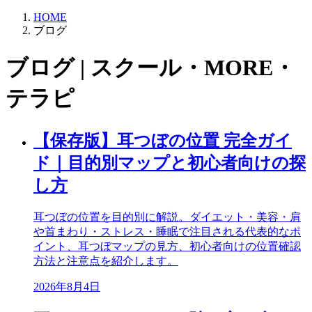
HOME
ブログ
ブログ | スクール・MORE・
テラピ
【保存版】耳つぼの位置 完全ガイ
ド｜目的別マップと初心者向けの探
し方
耳つぼの位置を目的別に解説。ダイエット・美容・肩
や首まわり・ストレス・睡眠で注目される代表的なポ
イント、耳つぼマップの見方、初心者向けの位置確認
方法と注意点を紹介します。
2026年8月4日