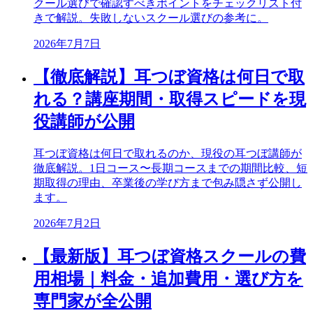
クール選びで確認すべきポイントをチェックリスト付
きで解説。失敗しないスクール選びの参考に。
2026年7月7日
【徹底解説】耳つぼ資格は何日で取
れる？講座期間・取得スピードを現
役講師が公開
耳つぼ資格は何日で取れるのか、現役の耳つぼ講師が
徹底解説。1日コース〜長期コースまでの期間比較、短
期取得の理由、卒業後の学び方まで包み隠さず公開し
ます。
2026年7月2日
【最新版】耳つぼ資格スクールの費
用相場｜料金・追加費用・選び方を
専門家が全公開