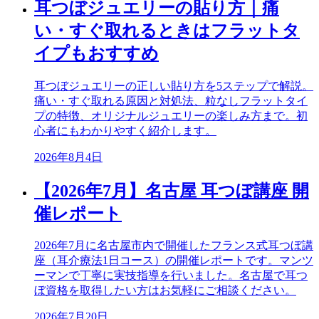
耳つぼジュエリーの貼り方｜痛
い・すぐ取れるときはフラットタ
イプもおすすめ
耳つぼジュエリーの正しい貼り方を5ステップで解説。
痛い・すぐ取れる原因と対処法、粒なしフラットタイ
プの特徴、オリジナルジュエリーの楽しみ方まで。初
心者にもわかりやすく紹介します。
2026年8月4日
【2026年7月】名古屋 耳つぼ講座 開
催レポート
2026年7月に名古屋市内で開催したフランス式耳つぼ講
座（耳介療法1日コース）の開催レポートです。マンツ
ーマンで丁寧に実技指導を行いました。名古屋で耳つ
ぼ資格を取得したい方はお気軽にご相談ください。
2026年7月20日