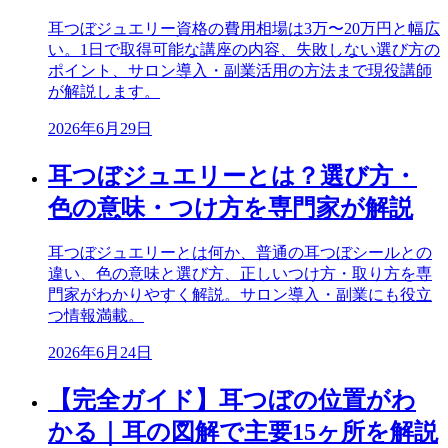
耳つぼジュエリー資格の費用相場は3万〜20万円と幅広
い。1日で取得可能な講座の内容、失敗しない選び方の
ポイント、サロン導入・副業活用の方法まで現役講師
が解説します。
2026年6月29日
耳つぼジュエリーとは？選び方・
色の意味・つけ方を専門家が解説
耳つぼジュエリーとは何か、普通の耳つぼシールとの
違い、色の意味と選び方、正しいつけ方・取り方を専
門家がわかりやすく解説。サロン導入・副業にも役立
つ情報満載。
2026年6月24日
【完全ガイド】耳つぼの位置がわ
かる｜耳の図解で主要15ヶ所を解説