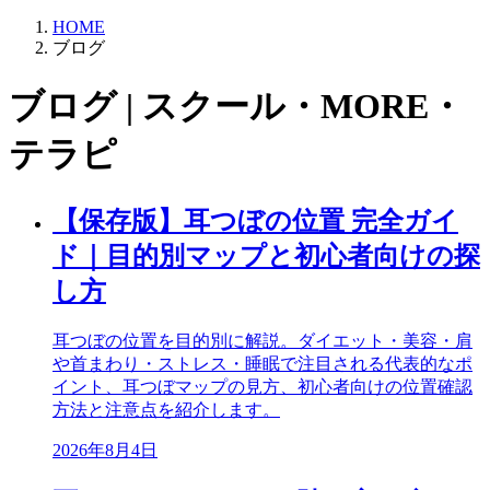
HOME
ブログ
ブログ | スクール・MORE・
テラピ
【保存版】耳つぼの位置 完全ガイ
ド｜目的別マップと初心者向けの探
し方
耳つぼの位置を目的別に解説。ダイエット・美容・肩
や首まわり・ストレス・睡眠で注目される代表的なポ
イント、耳つぼマップの見方、初心者向けの位置確認
方法と注意点を紹介します。
2026年8月4日