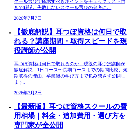
クール選びで確認すべきポイントをチェックリスト付
きで解説。失敗しないスクール選びの参考に。
2026年7月7日
【徹底解説】耳つぼ資格は何日で取
れる？講座期間・取得スピードを現
役講師が公開
耳つぼ資格は何日で取れるのか、現役の耳つぼ講師が
徹底解説。1日コース〜長期コースまでの期間比較、短
期取得の理由、卒業後の学び方まで包み隠さず公開し
ます。
2026年7月2日
【最新版】耳つぼ資格スクールの費
用相場｜料金・追加費用・選び方を
専門家が全公開