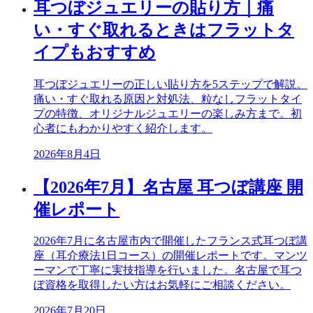
耳つぼジュエリーの貼り方｜痛
い・すぐ取れるときはフラットタ
イプもおすすめ
耳つぼジュエリーの正しい貼り方を5ステップで解説。
痛い・すぐ取れる原因と対処法、粒なしフラットタイ
プの特徴、オリジナルジュエリーの楽しみ方まで。初
心者にもわかりやすく紹介します。
2026年8月4日
【2026年7月】名古屋 耳つぼ講座 開
催レポート
2026年7月に名古屋市内で開催したフランス式耳つぼ講
座（耳介療法1日コース）の開催レポートです。マンツ
ーマンで丁寧に実技指導を行いました。名古屋で耳つ
ぼ資格を取得したい方はお気軽にご相談ください。
2026年7月20日