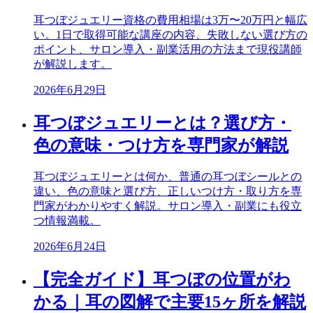
耳つぼジュエリー資格の費用相場は3万〜20万円と幅広
い。1日で取得可能な講座の内容、失敗しない選び方の
ポイント、サロン導入・副業活用の方法まで現役講師
が解説します。
2026年6月29日
耳つぼジュエリーとは？選び方・
色の意味・つけ方を専門家が解説
耳つぼジュエリーとは何か、普通の耳つぼシールとの
違い、色の意味と選び方、正しいつけ方・取り方を専
門家がわかりやすく解説。サロン導入・副業にも役立
つ情報満載。
2026年6月24日
【完全ガイド】耳つぼの位置がわ
かる｜耳の図解で主要15ヶ所を解説