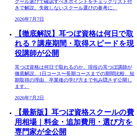
クール選びで確認すべきポイントをチェックリスト付
きで解説。失敗しないスクール選びの参考に。
2026年7月7日
【徹底解説】耳つぼ資格は何日で取
れる？講座期間・取得スピードを現
役講師が公開
耳つぼ資格は何日で取れるのか、現役の耳つぼ講師が
徹底解説。1日コース〜長期コースまでの期間比較、短
期取得の理由、卒業後の学び方まで包み隠さず公開し
ます。
2026年7月2日
【最新版】耳つぼ資格スクールの費
用相場｜料金・追加費用・選び方を
専門家が全公開