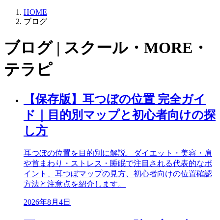
HOME
ブログ
ブログ | スクール・MORE・
テラピ
【保存版】耳つぼの位置 完全ガイ
ド｜目的別マップと初心者向けの探
し方
耳つぼの位置を目的別に解説。ダイエット・美容・肩
や首まわり・ストレス・睡眠で注目される代表的なポ
イント、耳つぼマップの見方、初心者向けの位置確認
方法と注意点を紹介します。
2026年8月4日