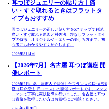
耳つぼジュエリーの貼り方｜痛
い・すぐ取れるときはフラットタ
イプもおすすめ
耳つぼジュエリーの正しい貼り方を5ステップで解説。
痛い・すぐ取れる原因と対処法、粒なしフラットタイ
プの特徴、オリジナルジュエリーの楽しみ方まで。初
心者にもわかりやすく紹介します。
2026年8月4日
【2026年7月】名古屋 耳つぼ講座 開
催レポート
2026年7月に名古屋市内で開催したフランス式耳つぼ講
座（耳介療法1日コース）の開催レポートです。マンツ
ーマンで丁寧に実技指導を行いました。名古屋で耳つ
ぼ資格を取得したい方はお気軽にご相談ください。
2026年7月20日