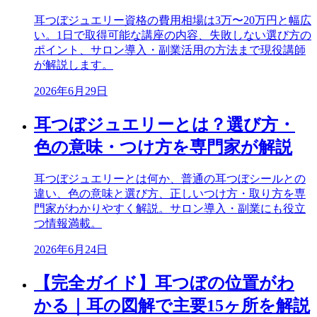
耳つぼジュエリー資格の費用相場は3万〜20万円と幅広
い。1日で取得可能な講座の内容、失敗しない選び方の
ポイント、サロン導入・副業活用の方法まで現役講師
が解説します。
2026年6月29日
耳つぼジュエリーとは？選び方・
色の意味・つけ方を専門家が解説
耳つぼジュエリーとは何か、普通の耳つぼシールとの
違い、色の意味と選び方、正しいつけ方・取り方を専
門家がわかりやすく解説。サロン導入・副業にも役立
つ情報満載。
2026年6月24日
【完全ガイド】耳つぼの位置がわ
かる｜耳の図解で主要15ヶ所を解説