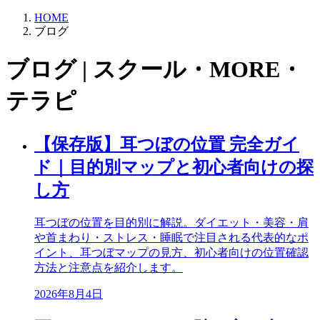
HOME
ブログ
ブログ | スクール・MORE・
テラピ
【保存版】耳つぼの位置 完全ガイ
ド｜目的別マップと初心者向けの探
し方
耳つぼの位置を目的別に解説。ダイエット・美容・肩
や首まわり・ストレス・睡眠で注目される代表的なポ
イント、耳つぼマップの見方、初心者向けの位置確認
方法と注意点を紹介します。
2026年8月4日