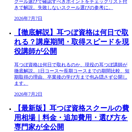
クール選びで確認すべきポイントをチェックリスト付
きで解説。失敗しないスクール選びの参考に。
2026年7月7日
【徹底解説】耳つぼ資格は何日で取
れる？講座期間・取得スピードを現
役講師が公開
耳つぼ資格は何日で取れるのか、現役の耳つぼ講師が
徹底解説。1日コース〜長期コースまでの期間比較、短
期取得の理由、卒業後の学び方まで包み隠さず公開し
ます。
2026年7月2日
【最新版】耳つぼ資格スクールの費
用相場｜料金・追加費用・選び方を
専門家が全公開