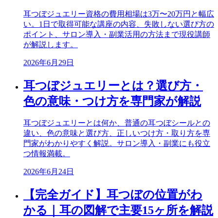
耳つぼジュエリー資格の費用相場は3万〜20万円と幅広
い。1日で取得可能な講座の内容、失敗しない選び方の
ポイント、サロン導入・副業活用の方法まで現役講師
が解説します。
2026年6月29日
耳つぼジュエリーとは？選び方・
色の意味・つけ方を専門家が解説
耳つぼジュエリーとは何か、普通の耳つぼシールとの
違い、色の意味と選び方、正しいつけ方・取り方を専
門家がわかりやすく解説。サロン導入・副業にも役立
つ情報満載。
2026年6月24日
【完全ガイド】耳つぼの位置がわ
かる｜耳の図解で主要15ヶ所を解説