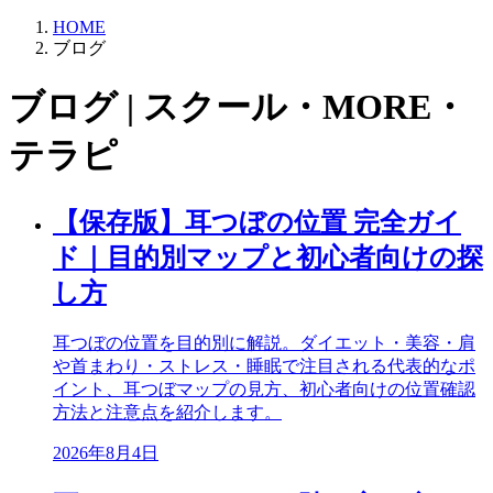
HOME
ブログ
ブログ | スクール・MORE・
テラピ
【保存版】耳つぼの位置 完全ガイ
ド｜目的別マップと初心者向けの探
し方
耳つぼの位置を目的別に解説。ダイエット・美容・肩
や首まわり・ストレス・睡眠で注目される代表的なポ
イント、耳つぼマップの見方、初心者向けの位置確認
方法と注意点を紹介します。
2026年8月4日