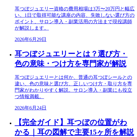
耳つぼジュエリー資格の費用相場は3万〜20万円と幅広
い。1日で取得可能な講座の内容、失敗しない選び方の
ポイント、サロン導入・副業活用の方法まで現役講師
が解説します。
2026年6月29日
耳つぼジュエリーとは？選び方・
色の意味・つけ方を専門家が解説
耳つぼジュエリーとは何か、普通の耳つぼシールとの
違い、色の意味と選び方、正しいつけ方・取り方を専
門家がわかりやすく解説。サロン導入・副業にも役立
つ情報満載。
2026年6月24日
【完全ガイド】耳つぼの位置がわ
かる｜耳の図解で主要15ヶ所を解説