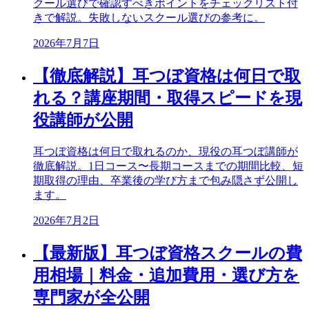
クール選びで確認すべきポイントをチェックリスト付
きで解説。失敗しないスクール選びの参考に。
2026年7月7日
【徹底解説】耳つぼ資格は何日で取
れる？講座期間・取得スピードを現
役講師が公開
耳つぼ資格は何日で取れるのか、現役の耳つぼ講師が
徹底解説。1日コース〜長期コースまでの期間比較、短
期取得の理由、卒業後の学び方まで包み隠さず公開し
ます。
2026年7月2日
【最新版】耳つぼ資格スクールの費
用相場｜料金・追加費用・選び方を
専門家が全公開