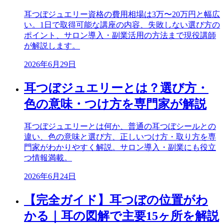
耳つぼジュエリー資格の費用相場は3万〜20万円と幅広
い。1日で取得可能な講座の内容、失敗しない選び方の
ポイント、サロン導入・副業活用の方法まで現役講師
が解説します。
2026年6月29日
耳つぼジュエリーとは？選び方・
色の意味・つけ方を専門家が解説
耳つぼジュエリーとは何か、普通の耳つぼシールとの
違い、色の意味と選び方、正しいつけ方・取り方を専
門家がわかりやすく解説。サロン導入・副業にも役立
つ情報満載。
2026年6月24日
【完全ガイド】耳つぼの位置がわ
かる｜耳の図解で主要15ヶ所を解説