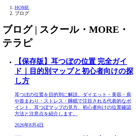
HOME
ブログ
ブログ | スクール・MORE・
テラピ
【保存版】耳つぼの位置 完全ガイ
ド｜目的別マップと初心者向けの探
し方
耳つぼの位置を目的別に解説。ダイエット・美容・肩
や首まわり・ストレス・睡眠で注目される代表的なポ
イント、耳つぼマップの見方、初心者向けの位置確認
方法と注意点を紹介します。
2026年8月4日