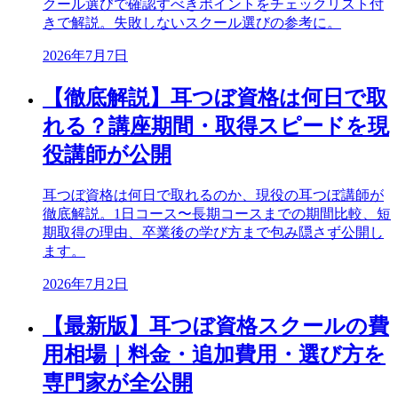
クール選びで確認すべきポイントをチェックリスト付
きで解説。失敗しないスクール選びの参考に。
2026年7月7日
【徹底解説】耳つぼ資格は何日で取
れる？講座期間・取得スピードを現
役講師が公開
耳つぼ資格は何日で取れるのか、現役の耳つぼ講師が
徹底解説。1日コース〜長期コースまでの期間比較、短
期取得の理由、卒業後の学び方まで包み隠さず公開し
ます。
2026年7月2日
【最新版】耳つぼ資格スクールの費
用相場｜料金・追加費用・選び方を
専門家が全公開